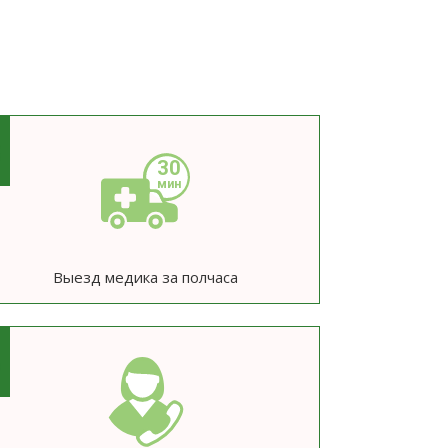
3
Выезд медика за полчаса
6