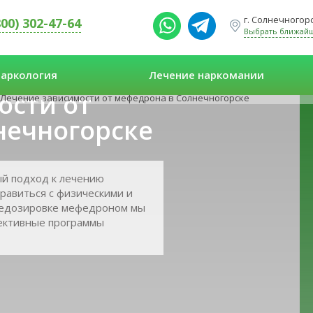
г. Солнечногорс
800) 302-47-64
Выбрать ближай
аркология
Лечение наркомании
ости от
Лечение зависимости от мефедрона в Солнечногорске
нечногорске
й подход к лечению
правиться с физическими и
ередозировке мефедроном мы
ективные программы