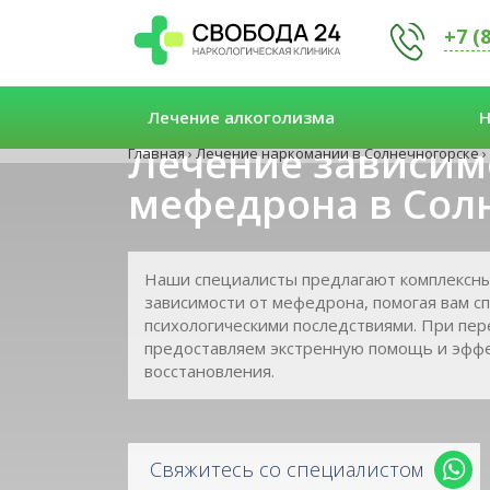
+7 (
Лечение алкоголизма
Н
Лечение зависим
Главная
›
Лечение наркомании в Солнечногорске
›
мефедрона в Сол
Наши специалисты предлагают комплексны
зависимости от мефедрона, помогая вам с
психологическими последствиями. При п
предоставляем экстренную помощь и эфф
восстановления.
Свяжитесь со специалистом