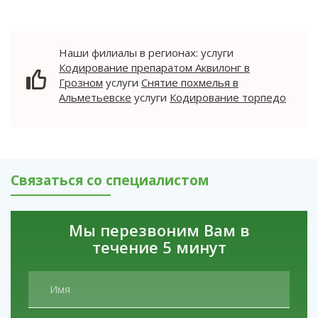
период происходит интенсивная стимуляция
опьянения, напоминающее алкогольное,
головного мозга, в результате чего человек
сопровождаемое ощущением эйфории,
ощущает всплеск ложной эйфории, резко
безграничного счастья и легкости.
меняет свое поведение и стремится
Наши филиалы в регионах: услуги
«оторваться», получая максимальное
Кодирование препаратом Аквилонг в
удовольствие.
Грозном
услуги
Снятие похмелья в
Альметьевске
услуги
Кодирование торпедо
Связаться со специалистом
Мы перезвоним Вам в
течение 5 минут