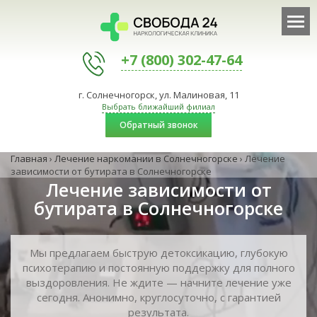
+7 (800) 302-47-64
г. Солнечногорск, ул. Малиновая, 11
Выбрать ближайший филиал
Обратный звонок
Главная
›
Лечение наркомании в Солнечногорске
›
Лечение
зависимости от бутирата в Солнечногорске
Лечение зависимости от
бутирата в Солнечногорске
Мы предлагаем быструю детоксикацию, глубокую
психотерапию и постоянную поддержку для полного
выздоровления. Не ждите — начните лечение уже
сегодня. Анонимно, круглосуточно, с гарантией
результата.