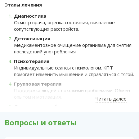
Этапы лечения
Диагностика
Осмотр врача, оценка состояния, выявление
сопутствующих расстройств.
Детоксикация
Медикаментозное очищение организма для снятия
последствий употребления.
Психотерапия
Индивидуальные сеансы с психологом. КПТ
помогает изменить мышление и справляться с тягой.
Групповая терапия
Поддержка людей с похожими проблемами. Обмен
опытом и мотивация.
Читать далее
Длительная реабилитация
Восстановление психики: работа с травмами,
тревожностью, депрессией.
Вопросы и ответы
Социальная адаптация: помощь в
трудоустройстве, восстановлении связей.