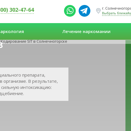
г. Солнечногорс
800) 302-47-64
Выбрать ближай
аркология
Лечение наркомании
в
Кодирование SIT в Солнечногорске
циального препарата,
в организме. В результате,
 сильную интоксикацию:
дцебиение.