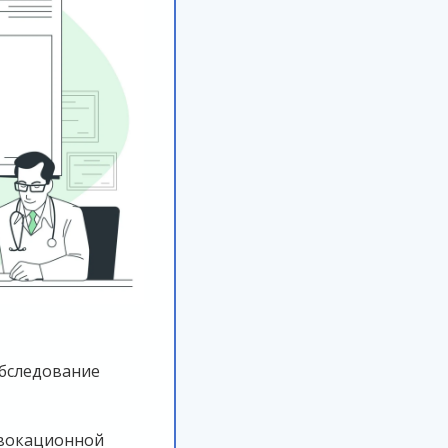
бследование
овокационной