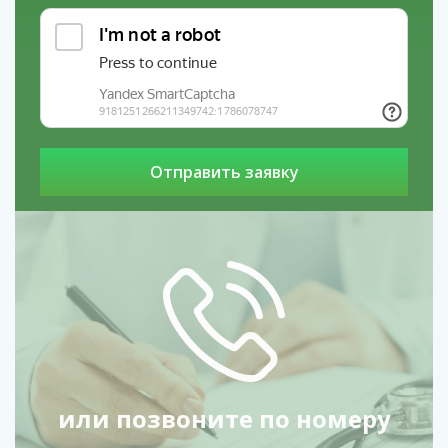
Почему выбирают УБОД?
Анонимность.
Лечение проходит без огласки.
Комфорт.
Пациент не чувствует боли и стресса.
Результат.
Физическая зависимость устраняется за
один день.
Если вы или ваш близкий столкнулись с зависимостью от
опиатов, не откладывайте обращение за помощью.
УБОД — это шанс начать новую жизнь без боли и
страха.
Выбирайте проверенные клиники, доверяйте
профессионалам и верьте в свои силы. Жизнь без
зависимости возможна, и УБОД — это первый шаг на
пути к ней.
или позвоните по номеру
Наши филиалы в регионах: услуги
Лазерное