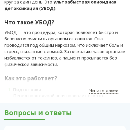
круг за один день. Это
ультрабыстрая опиоидная
детоксикация (УБОД)
.
Что такое УБОД?
УБОД — это процедура, которая позволяет быстро и
безопасно очистить организм от опиатов. Она
проводится под общим наркозом, что исключает боль и
стресс, связанные с ломкой. За несколько часов организм
избавляется от токсинов, а пациент просыпается без
физической зависимости.
Как это работает?
Подготовка
Читать далее
Перед процедурой врач проводит осмотр,
назначает анализы (кровь, моча, ЭКГ) и исключает
противопоказания.
Вопросы и ответы
Наркоз
Пациент погружается в медикаментозный сон,
чтобы не чувствовать дискомфорта.