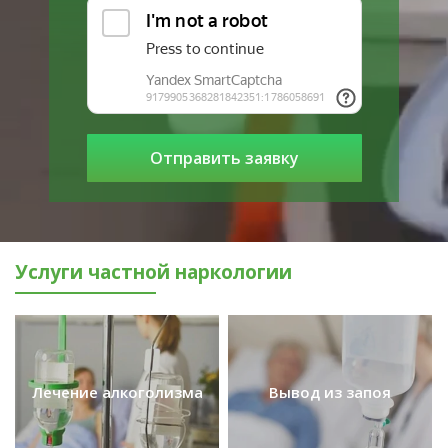
Услуги частной наркологии
Лечение
из запоя
Вывод
алкоголизма
Лечение алкоголизма
Вывод
из запоя
Лечение больных
Выведение из запоя быстро,
алкоголизмом на любой
анонимно с гарантией