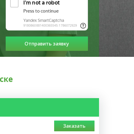
ске
заказать