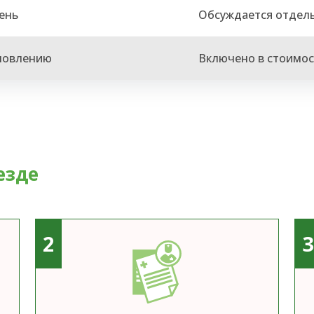
ень
Обсуждается отдел
новлению
Включено в стоимос
езде
2