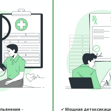
опьянения
–
✔
Мощная детоксикац