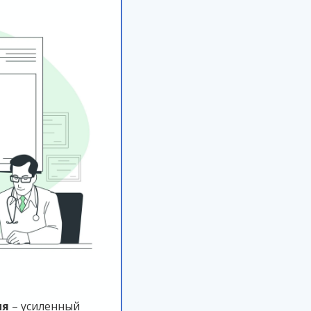
ия
– усиленный