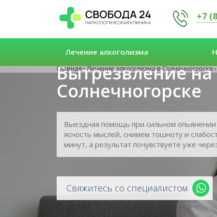
+7 (
Лечение алкоголизма
Н
Вытрезвление на 
Главная
›
Лечение алкоголизма в Солнечногорске
›
Солнечногорске
Выездная помощь при сильном опьянении 
ясность мыслей, снимем тошноту и слабост
минут, а результат почувствуете уже через
Свяжитесь со специалистом