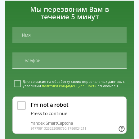
Принудительное лечение — это не крайняя мера, а
Мы перезвоним Вам в
возможность спасти близкого человека. Не ждите, пока
течение 5 минут
станет слишком поздно. Обратитесь за помощью
сегодня.
Наши филиалы в регионах: услуги
Капельница от алкоголизма в Архангельске
услуги
Анонимное лечение наркомании в
Калуге
услуги
Кодирование от алкоголизма
вивитролом в Вичуге
Даю согласие на обработку своих персональных данных, с
условиями
политики конфиденциальности
ознакомлен