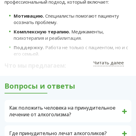
профессиональный подход, который включает:
Мотивацию.
Специалисты помогают пациенту
осознать проблему.
Комплексную терапию.
Медикаменты,
психотерапия и реабилитация.
Поддержку.
Работа не только с пациентом, но и с
его семьей.
Читать далее
Что мы предлагаем:
Интервенция.
Врачи и психологи помогают
убедить пациента начать лечение.
Вопросы и ответы
Детоксикация.
Очищение организма от токсинов
под наблюдением медиков.
Как положить человека на принудительное
Индивидуальная программа.
Лечение
лечение от алкоголизма?
подбирается с учетом состояния пациента.
Часто звонки в полицию делают родственники
Реабилитация.
Постепенное возвращение к
или близкие алкоголика. Полицейские
нормальной жизни.
Где принудительно лечат алкоголиков?
составляют запрос в специализированные