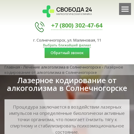
+7 (800) 302-47-64
г. Солнечногорск, ул. Малиновая, 11
Выбрать ближайший филиал
Обратный звонок
Главная
›
Лечение алкоголизма в Солнечногорске
›
Лазерное
кодирование от алкоголизма в Солнечногорске
Лазерное кодирование от
алкоголизма в Солнечногорске
Процедура заключается в воздействии лазерных
импульсов на определённые биологически активные
точки организма, что помогает снизить тягу к
спиртному и стабилизировать психоэмоциональное
состояние.