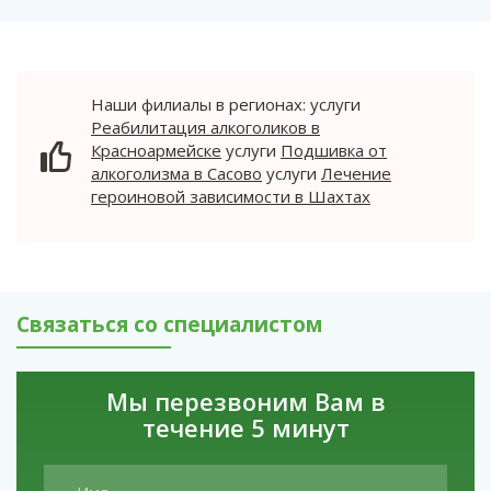
стремлении человека достичь внутренней
требующая госпитализации в стационаре и
реабилитация — ключевые этапы. Не откладывайте
гармонии с применением героина и
длительного пребывания в реабилитационном
обращение к специалистам.
стремлении повторно испытать эффект
центре. Систематическое злоупотребление
данного наркотика.
психоактивными веществами, в частности
наркотиками, приводит к разрушению
Наши филиалы в регионах: услуги
Наши филиалы в регионах: услуги
организма пациента.
Реабилитация алкоголиков в
Реабилитация алкоголиков в
Красноармейске
услуги
Подшивка от
Красноармейске
услуги
Подшивка от
алкоголизма в Сасово
услуги
Лечение
алкоголизма в Сасово
услуги
Лечение
героиновой зависимости в Шахтах
героиновой зависимости в Шахтах
Связаться со специалистом
Мы перезвоним Вам в
течение 5 минут